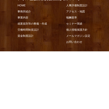
HOME
人事評価制度設計
事務所紹介
アクセス・地図
事業内容
報酬基準
就業規則等の整備・作成
セミナー実績
労働時間制度設計
個人情報保護方針
賃金制度設計
メールマガジン設定
お問い合わせ