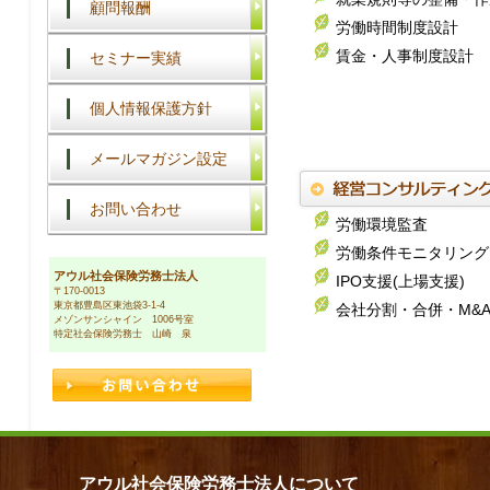
顧問報酬
労働時間制度設計
賃金・人事制度設計
セミナー実績
個人情報保護方針
メールマガジン設定
お問い合わせ
労働環境監査
労働条件モニタリング
アウル社会保険労務士法人
IPO支援(上場支援)
〒170-0013
東京都豊島区東池袋3-1-4
会社分割・合併・M&
メゾンサンシャイン 1006号室
特定社会保険労務士 山崎 泉
アウル社会保険労務士法人について